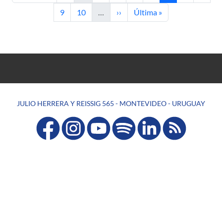
Page
Page
Next page
Last page
9
10
…
››
Última »
JULIO HERRERA Y REISSIG 565 - MONTEVIDEO - URUGUAY