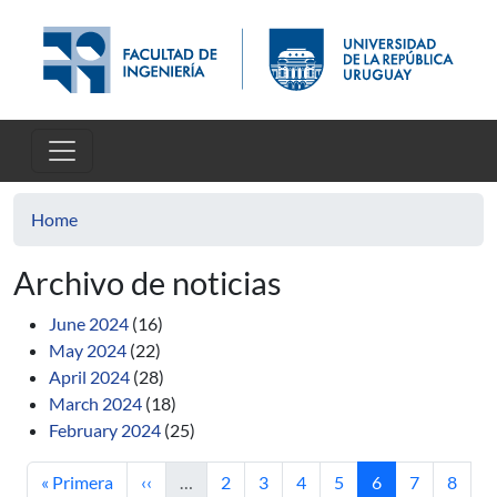
Skip to main content
Home
Archivo de noticias
June 2024
(16)
May 2024
(22)
April 2024
(28)
March 2024
(18)
February 2024
(25)
First page
Previous page
Page
Page
Page
Page
Current page
Page
Page
« Primera
‹‹
…
2
3
4
5
6
7
8