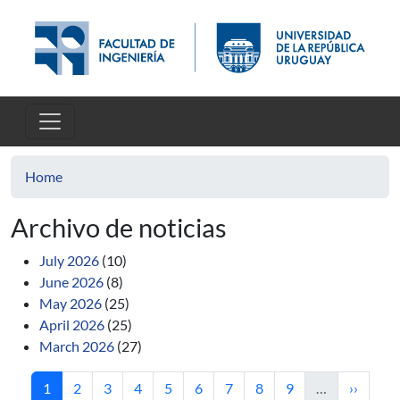
Skip to main content
Home
Archivo de noticias
July 2026
(10)
June 2026
(8)
May 2026
(25)
April 2026
(25)
March 2026
(27)
Current page
Page
Page
Page
Page
Page
Page
Page
Page
Next pa
1
2
3
4
5
6
7
8
9
…
››