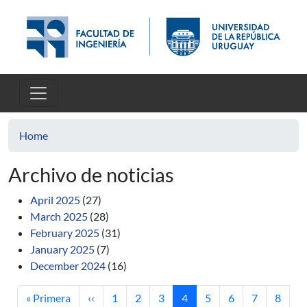
Skip to main content
Home
Archivo de noticias
April 2025
(27)
March 2025
(28)
February 2025
(31)
January 2025
(7)
December 2024
(16)
First page
Previous page
Page
Page
Page
Current page
Page
Page
Page
Page
« Primera
‹‹
1
2
3
4
5
6
7
8