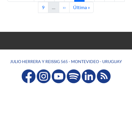
Page
Next page
Last page
9
…
››
Última »
JULIO HERRERA Y REISSIG 565 - MONTEVIDEO - URUGUAY