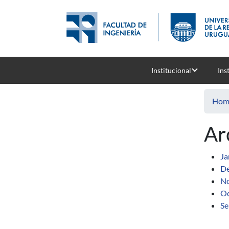
Skip to main content
Institucional
Ins
Hom
Ar
Ja
De
N
Oc
Se