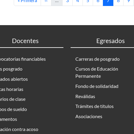
« Primera
‹‹
…
3
4
5
6
7
8
9
Docentes
Egresados
ocatorias financiables
Carreras de posgrado
s posgrado
Cursos de Educación
Permanente
ados abiertos
Fondo de solidaridad
as horarias
Reválidas
rios de clase
Trámites de títulos
bos de sueldo
Asociaciones
amentos
ación contra acoso