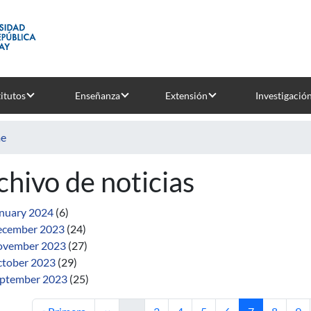
titutos
Enseñanza
Extensión
Investigació
e
chivo de noticias
nuary 2024
(6)
cember 2023
(24)
ovember 2023
(27)
tober 2023
(29)
ptember 2023
(25)
First page
Previous page
Page
Page
Page
Page
Current page
Page
Pa