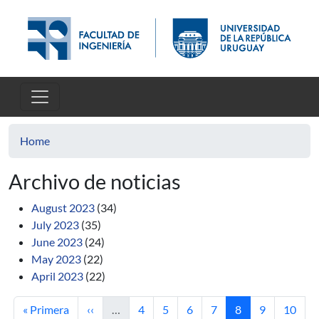
Skip to main content
Home
Archivo de noticias
August 2023
(34)
July 2023
(35)
June 2023
(24)
May 2023
(22)
April 2023
(22)
First page
Previous page
Page
Page
Page
Page
Current page
Page
Page
« Primera
‹‹
…
4
5
6
7
8
9
10