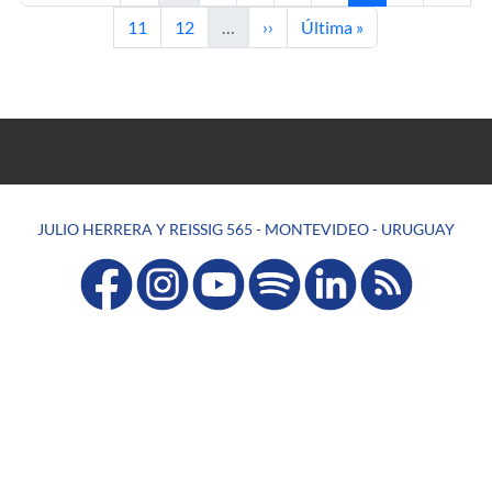
Page
Page
Next page
Last page
11
12
…
››
Última »
JULIO HERRERA Y REISSIG 565 - MONTEVIDEO - URUGUAY