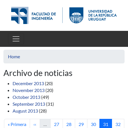
Skip to main content
Home
Archivo de noticias
December 2013
(20)
November 2013
(20)
October 2013
(49)
September 2013
(31)
August 2013
(28)
First page
Previous page
Page
Page
Page
Page
Current pag
Page
« Primera
‹‹
…
27
28
29
30
31
32