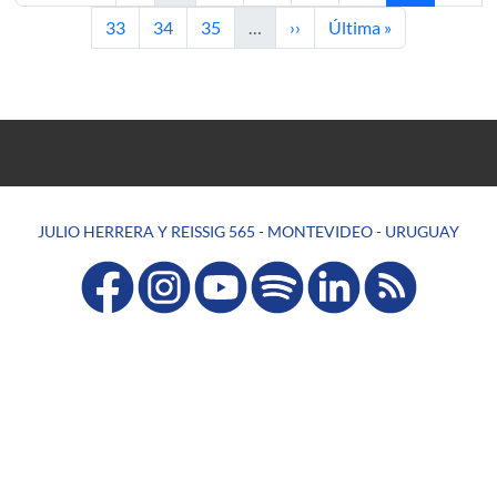
Page
Page
Page
Next page
Last page
33
34
35
…
››
Última »
JULIO HERRERA Y REISSIG 565 - MONTEVIDEO - URUGUAY