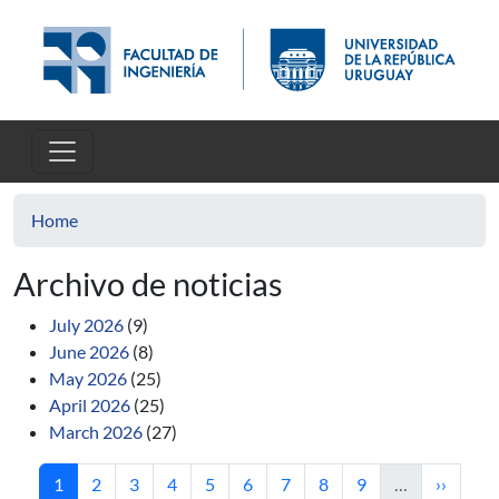
Skip to main content
Home
Archivo de noticias
July 2026
(9)
June 2026
(8)
May 2026
(25)
April 2026
(25)
March 2026
(27)
Current page
Page
Page
Page
Page
Page
Page
Page
Page
Next pa
1
2
3
4
5
6
7
8
9
…
››