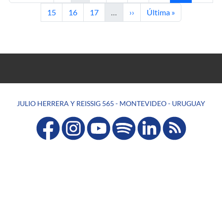
Page
Page
Page
Next page
Last page
15
16
17
…
››
Última »
JULIO HERRERA Y REISSIG 565 - MONTEVIDEO - URUGUAY