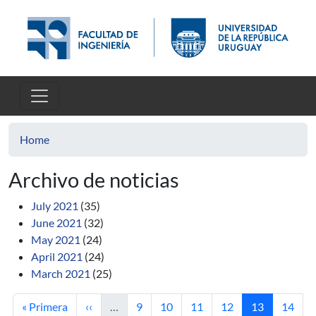
Skip to main content
Home
Archivo de noticias
July 2021
(35)
June 2021
(32)
May 2021
(24)
April 2021
(24)
March 2021
(25)
First page
Previous page
Page
Page
Page
Page
Current page
Page
« Primera
‹‹
…
9
10
11
12
13
14