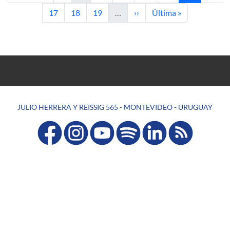
Page
Page
Page
Next page
Last page
17
18
19
…
››
Última »
JULIO HERRERA Y REISSIG 565 - MONTEVIDEO - URUGUAY