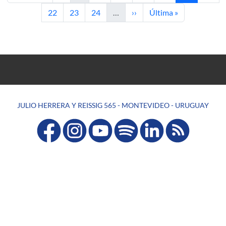
Page
Page
Page
Next page
Last page
22
23
24
…
››
Última »
JULIO HERRERA Y REISSIG 565 - MONTEVIDEO - URUGUAY