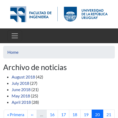
Skip to main content
Home
Archivo de noticias
August 2018
(42)
July 2018
(27)
June 2018
(21)
May 2018
(25)
April 2018
(28)
First page
Previous page
Page
Page
Page
Page
Current pag
Page
« Primera
‹‹
…
16
17
18
19
20
21