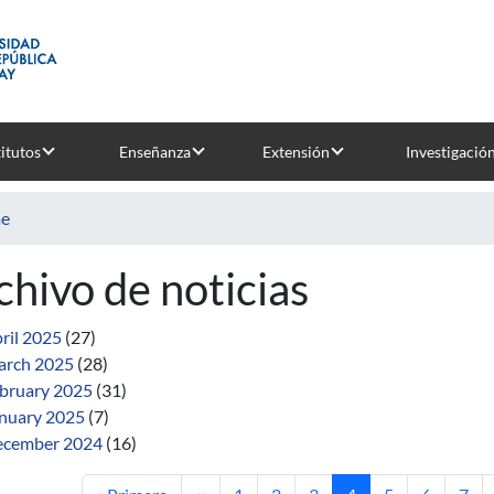
titutos
Enseñanza
Extensión
Investigació
e
chivo de noticias
ril 2025
(27)
rch 2025
(28)
bruary 2025
(31)
nuary 2025
(7)
cember 2024
(16)
First page
Previous page
Page
Page
Page
Current page
Page
Page
Pag