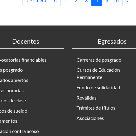
« Primera
‹‹
1
2
3
4
5
6
7
Docentes
Egresados
ocatorias financiables
Carreras de posgrado
s posgrado
Cursos de Educación
Permanente
ados abiertos
Fondo de solidaridad
as horarias
Reválidas
rios de clase
Trámites de títulos
bos de sueldo
Asociaciones
amentos
ación contra acoso