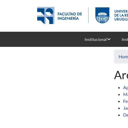
Skip to main content
Institucional
Ins
Hom
Ar
Ap
Ma
Fe
Ja
De