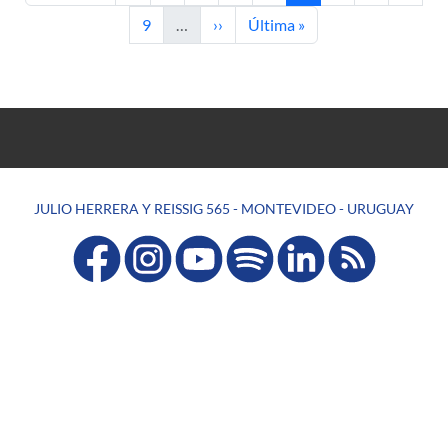
Page
Next page
Last page
9
…
››
Última »
JULIO HERRERA Y REISSIG 565 - MONTEVIDEO - URUGUAY