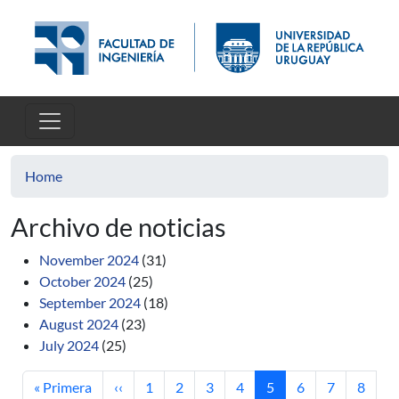
Skip to main content
Home
Archivo de noticias
November 2024
(31)
October 2024
(25)
September 2024
(18)
August 2024
(23)
July 2024
(25)
First page
Previous page
Page
Page
Page
Page
Current page
Page
Page
Page
« Primera
‹‹
1
2
3
4
5
6
7
8