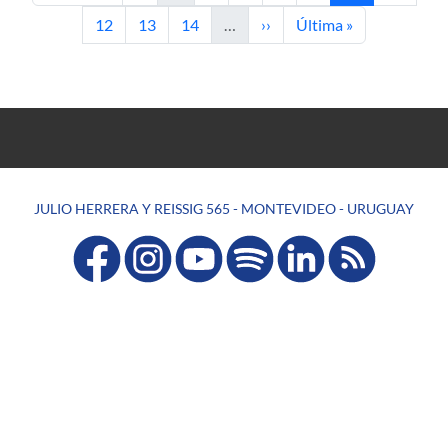
Page
Page
Page
Next page
Last page
12
13
14
…
››
Última »
JULIO HERRERA Y REISSIG 565 - MONTEVIDEO - URUGUAY