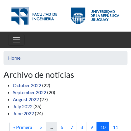
Skip to main content
Home
Archivo de noticias
October 2022
(22)
September 2022
(20)
August 2022
(27)
July 2022
(35)
June 2022
(24)
First page
Previous page
Page
Page
Page
Page
Current page
Page
« Primera
‹‹
…
6
7
8
9
10
11