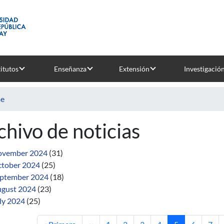
titutos
Enseñanza
Extensión
Investigació
e
chivo de noticias
ovember 2024
(31)
tober 2024
(25)
ptember 2024
(18)
gust 2024
(23)
ly 2024
(25)
First page
Previous page
Page
Page
Page
Page
Current page
Page
Pag