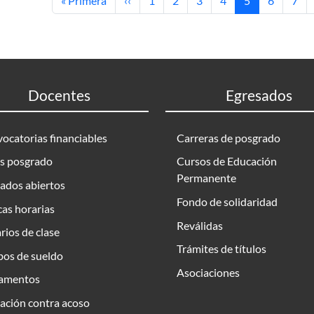
« Primera
‹‹
1
2
3
4
5
6
7
Docentes
Egresados
ocatorias financiables
Carreras de posgrado
s posgrado
Cursos de Educación
Permanente
ados abiertos
Fondo de solidaridad
as horarias
Reválidas
rios de clase
Trámites de títulos
bos de sueldo
Asociaciones
amentos
ación contra acoso