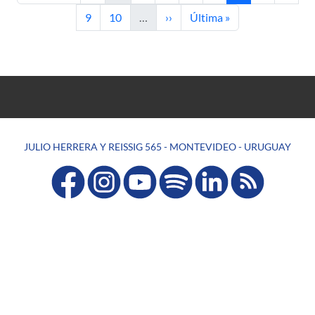
Page
Page
Next page
Last page
9
10
…
››
Última »
JULIO HERRERA Y REISSIG 565 - MONTEVIDEO - URUGUAY