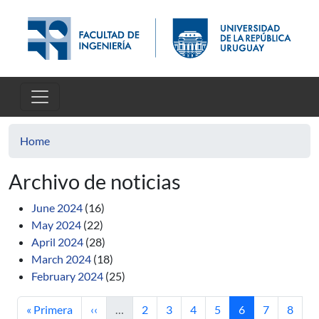
Skip to main content
Home
Archivo de noticias
June 2024
(16)
May 2024
(22)
April 2024
(28)
March 2024
(18)
February 2024
(25)
First page
Previous page
Page
Page
Page
Page
Current page
Page
Page
« Primera
‹‹
…
2
3
4
5
6
7
8