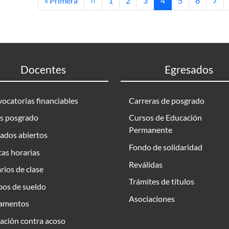
« Primera
‹‹
1
2
3
4
5
6
7
Docentes
Egresados
ocatorias financiables
Carreras de posgrado
s posgrado
Cursos de Educación
Permanente
ados abiertos
Fondo de solidaridad
as horarias
Reválidas
rios de clase
Trámites de títulos
bos de sueldo
Asociaciones
amentos
ación contra acoso