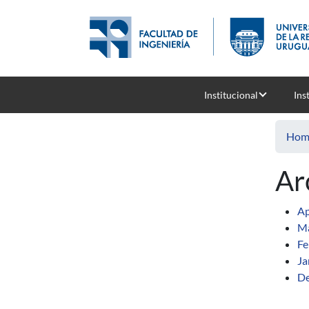
Skip to main content
Institucional
Ins
Hom
Ar
Ap
Ma
Fe
Ja
De