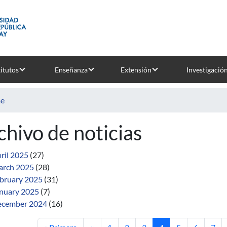
titutos
Enseñanza
Extensión
Investigació
e
chivo de noticias
ril 2025
(27)
rch 2025
(28)
bruary 2025
(31)
nuary 2025
(7)
cember 2024
(16)
First page
Previous page
Page
Page
Page
Current page
Page
Page
Pag