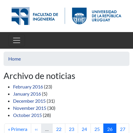
Skip to main content
Home
Archivo de noticias
February 2016
(23)
January 2016
(5)
December 2015
(31)
November 2015
(30)
October 2015
(28)
First page
Previous page
Page
Page
Page
Page
Current pag
Page
« Primera
‹‹
…
22
23
24
25
26
27