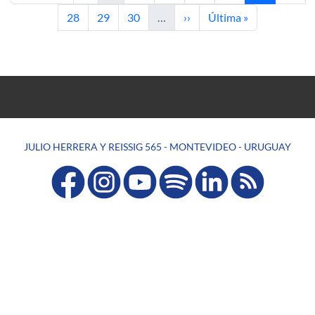
Page
Page
Page
Next page
Last page
28
29
30
…
››
Última »
JULIO HERRERA Y REISSIG 565 - MONTEVIDEO - URUGUAY