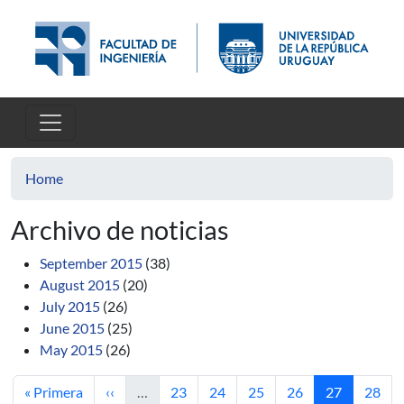
Skip to main content
Home
Archivo de noticias
September 2015
(38)
August 2015
(20)
July 2015
(26)
June 2015
(25)
May 2015
(26)
First page
Previous page
Page
Page
Page
Page
Current pag
Page
« Primera
‹‹
…
23
24
25
26
27
28