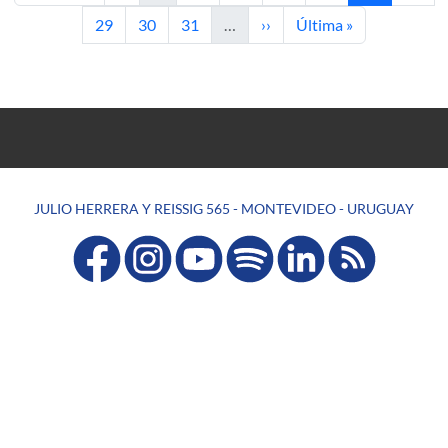
Page
Page
Page
Next page
Last page
29
30
31
…
››
Última »
JULIO HERRERA Y REISSIG 565 - MONTEVIDEO - URUGUAY