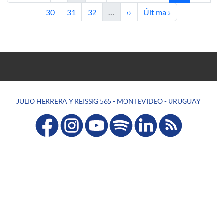
Page
Page
Page
Next page
Last page
30
31
32
…
››
Última »
JULIO HERRERA Y REISSIG 565 - MONTEVIDEO - URUGUAY