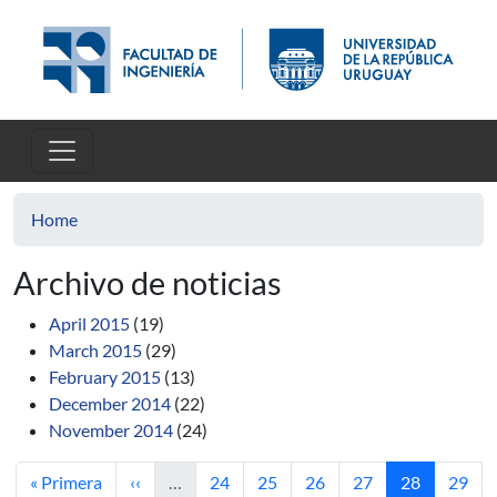
Skip to main content
Home
Archivo de noticias
April 2015
(19)
March 2015
(29)
February 2015
(13)
December 2014
(22)
November 2014
(24)
First page
Previous page
Page
Page
Page
Page
Current pag
Page
« Primera
‹‹
…
24
25
26
27
28
29