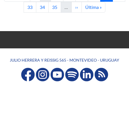
Page
Page
Page
Next page
Last page
33
34
35
…
››
Última »
JULIO HERRERA Y REISSIG 565 - MONTEVIDEO - URUGUAY