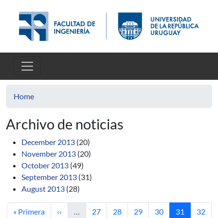
Skip to main content
Home
Archivo de noticias
December 2013
(20)
November 2013
(20)
October 2013
(49)
September 2013
(31)
August 2013
(28)
First page
Previous page
Page
Page
Page
Page
Current pag
Page
« Primera
‹‹
…
27
28
29
30
31
32