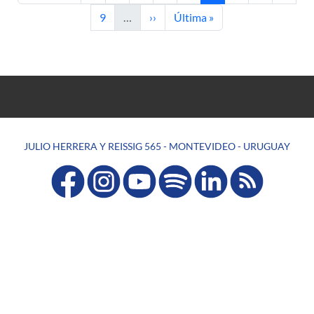
Page
Next page
Last page
9
…
››
Última »
JULIO HERRERA Y REISSIG 565 - MONTEVIDEO - URUGUAY