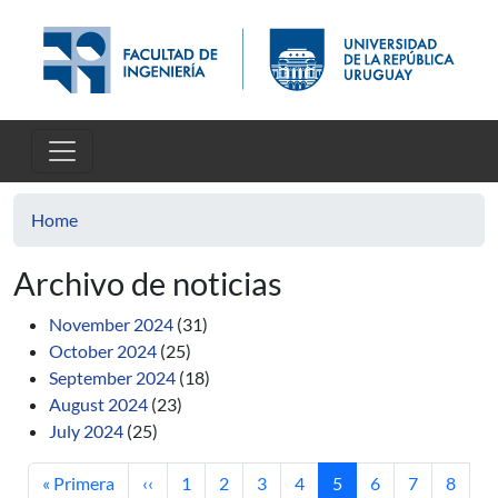
Skip to main content
Home
Archivo de noticias
November 2024
(31)
October 2024
(25)
September 2024
(18)
August 2024
(23)
July 2024
(25)
First page
Previous page
Page
Page
Page
Page
Current page
Page
Page
Page
« Primera
‹‹
1
2
3
4
5
6
7
8