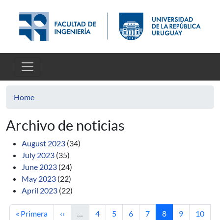
Skip to main content
Home
Archivo de noticias
August 2023
(34)
July 2023
(35)
June 2023
(24)
May 2023
(22)
April 2023
(22)
First page
Previous page
Page
Page
Page
Page
Current page
Page
Page
« Primera
‹‹
…
4
5
6
7
8
9
10