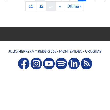
Page
Page
Next page
Last page
11
12
…
››
Última »
JULIO HERRERA Y REISSIG 565 - MONTEVIDEO - URUGUAY