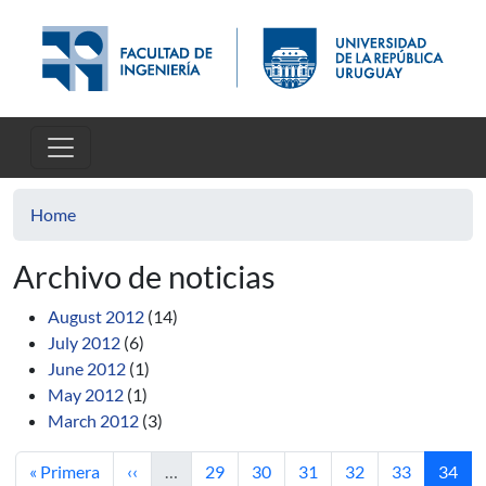
Skip to main content
Home
Archivo de noticias
August 2012
(14)
July 2012
(6)
June 2012
(1)
May 2012
(1)
March 2012
(3)
First page
Previous page
Page
Page
Page
Page
Page
Curren
« Primera
‹‹
…
29
30
31
32
33
34