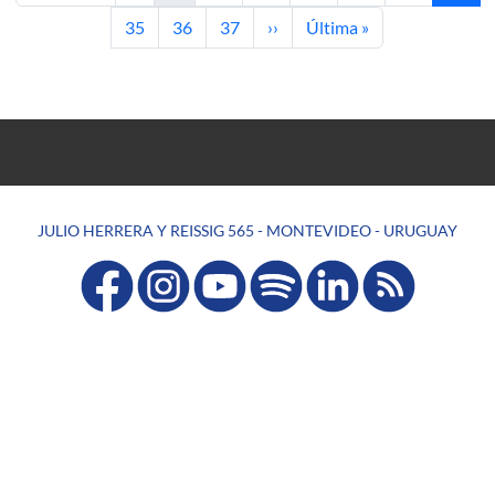
Page
Page
Page
Next page
Last page
35
36
37
››
Última »
JULIO HERRERA Y REISSIG 565 - MONTEVIDEO - URUGUAY