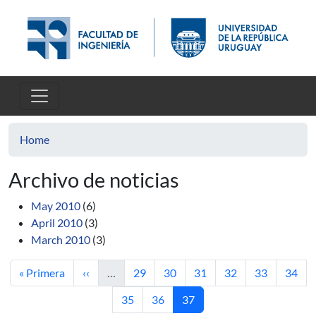
Skip to main content
Home
Archivo de noticias
May 2010
(6)
April 2010
(3)
March 2010
(3)
First page
Previous page
Page
Page
Page
Page
Page
Page
« Primera
‹‹
…
29
30
31
32
33
34
Page
Page
Current page
35
36
37