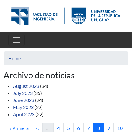
Skip to main content
Home
Archivo de noticias
August 2023
(34)
July 2023
(35)
June 2023
(24)
May 2023
(22)
April 2023
(22)
First page
Previous page
Page
Page
Page
Page
Current page
Page
Page
« Primera
‹‹
…
4
5
6
7
8
9
10