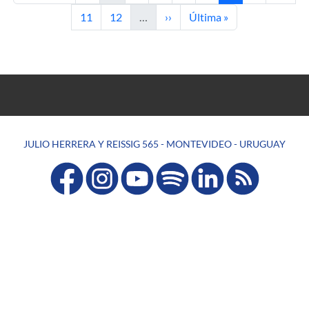
Page
Page
Next page
Last page
11
12
…
››
Última »
JULIO HERRERA Y REISSIG 565 - MONTEVIDEO - URUGUAY