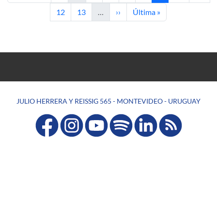
Page
Page
Next page
Last page
12
13
…
››
Última »
JULIO HERRERA Y REISSIG 565 - MONTEVIDEO - URUGUAY