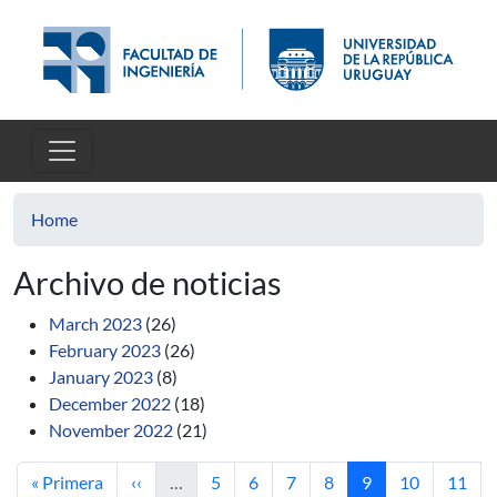
Skip to main content
Home
Archivo de noticias
March 2023
(26)
February 2023
(26)
January 2023
(8)
December 2022
(18)
November 2022
(21)
First page
Previous page
Page
Page
Page
Page
Current page
Page
Page
« Primera
‹‹
…
5
6
7
8
9
10
11