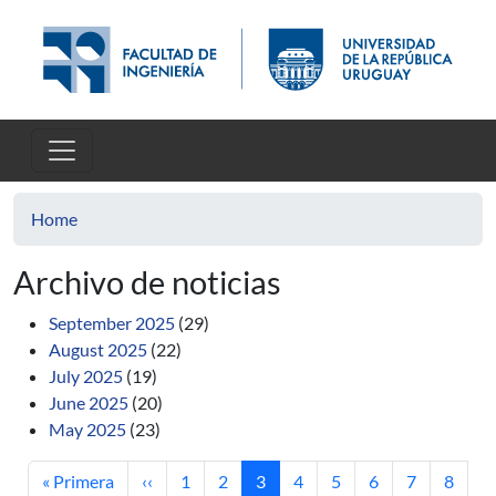
Skip to main content
Home
Archivo de noticias
September 2025
(29)
August 2025
(22)
July 2025
(19)
June 2025
(20)
May 2025
(23)
First page
Previous page
Page
Page
Current page
Page
Page
Page
Page
Page
« Primera
‹‹
1
2
3
4
5
6
7
8