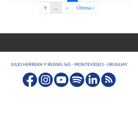
Page
Next page
Last page
9
…
››
Última »
JULIO HERRERA Y REISSIG 565 - MONTEVIDEO - URUGUAY