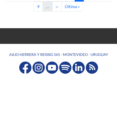
Page
Next page
Last page
9
…
››
Última »
JULIO HERRERA Y REISSIG 565 - MONTEVIDEO - URUGUAY