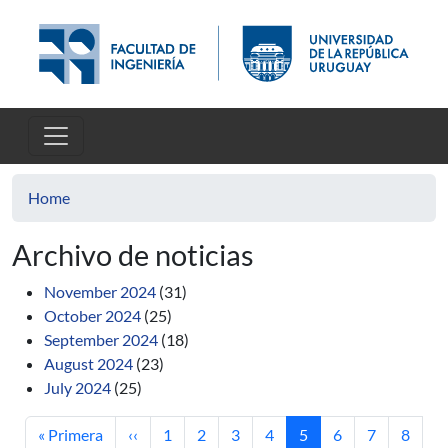
Skip to main content
Home
Archivo de noticias
November 2024
(31)
October 2024
(25)
September 2024
(18)
August 2024
(23)
July 2024
(25)
First page
Previous page
Page
Page
Page
Page
Current page
Page
Page
Page
« Primera
‹‹
1
2
3
4
5
6
7
8