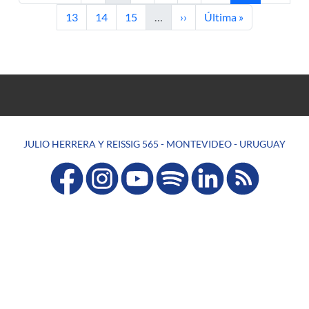
Page
Page
Page
Next page
Last page
13
14
15
…
››
Última »
JULIO HERRERA Y REISSIG 565 - MONTEVIDEO - URUGUAY