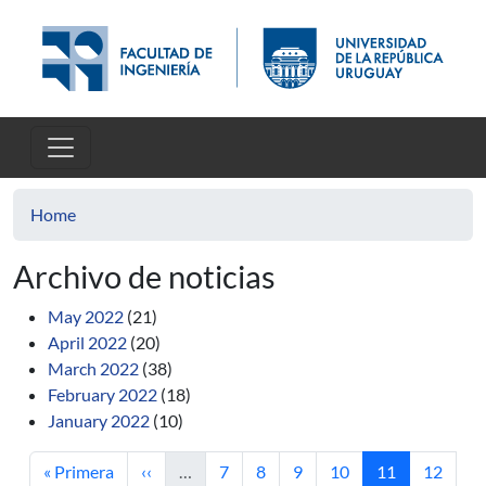
Skip to main content
Home
Archivo de noticias
May 2022
(21)
April 2022
(20)
March 2022
(38)
February 2022
(18)
January 2022
(10)
First page
Previous page
Page
Page
Page
Page
Current page
Page
« Primera
‹‹
…
7
8
9
10
11
12