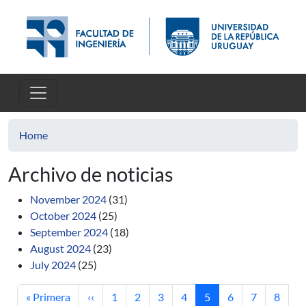
Skip to main content
Home
Archivo de noticias
November 2024
(31)
October 2024
(25)
September 2024
(18)
August 2024
(23)
July 2024
(25)
First page
Previous page
Page
Page
Page
Page
Current page
Page
Page
Page
« Primera
‹‹
1
2
3
4
5
6
7
8