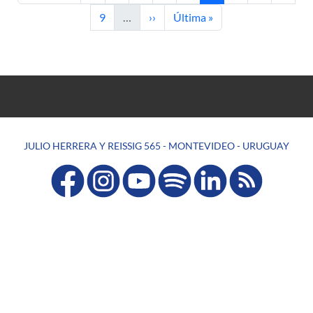
Page
Next page
Last page
9
…
››
Última »
JULIO HERRERA Y REISSIG 565 - MONTEVIDEO - URUGUAY