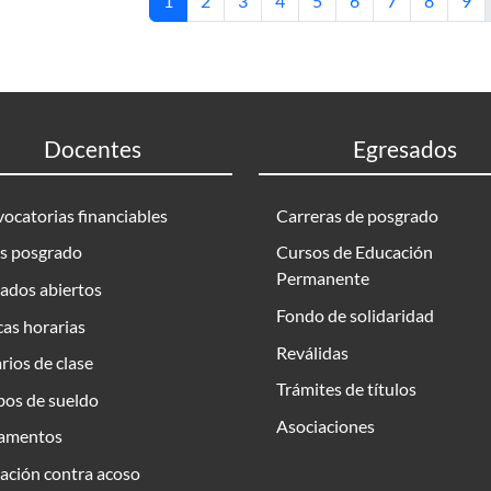
1
2
3
4
5
6
7
8
9
Docentes
Egresados
ocatorias financiables
Carreras de posgrado
s posgrado
Cursos de Educación
Permanente
ados abiertos
Fondo de solidaridad
as horarias
Reválidas
rios de clase
Trámites de títulos
bos de sueldo
Asociaciones
amentos
ación contra acoso