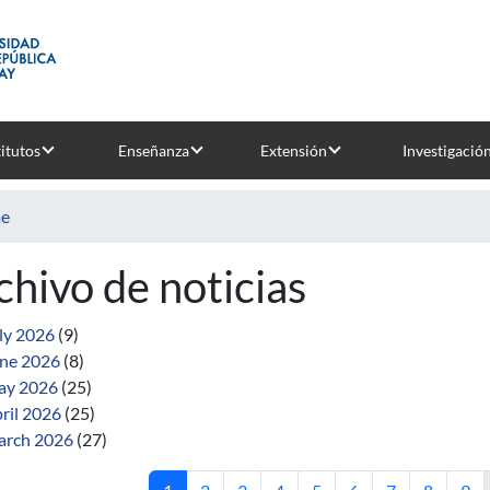
titutos
Enseñanza
Extensión
Investigació
e
chivo de noticias
ly 2026
(9)
ne 2026
(8)
ay 2026
(25)
ril 2026
(25)
rch 2026
(27)
Current page
Page
Page
Page
Page
Page
Page
Page
Pag