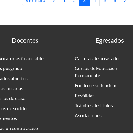
« Primera
‹‹
1
2
3
4
5
6
7
Docentes
Egresados
ocatorias financiables
Carreras de posgrado
s posgrado
Cursos de Educación
Permanente
ados abiertos
Fondo de solidaridad
as horarias
Reválidas
rios de clase
Trámites de títulos
bos de sueldo
Asociaciones
amentos
ación contra acoso