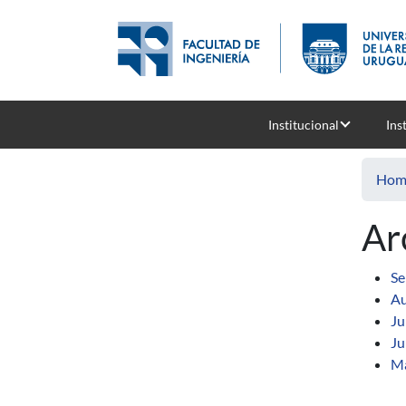
Skip to main content
Institucional
Ins
Hom
Ar
Se
Au
Ju
Ju
M