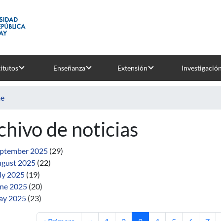
titutos
Enseñanza
Extensión
Investigació
e
chivo de noticias
ptember 2025
(29)
gust 2025
(22)
ly 2025
(19)
ne 2025
(20)
ay 2025
(23)
First page
Previous page
Page
Page
Current page
Page
Page
Page
Pag