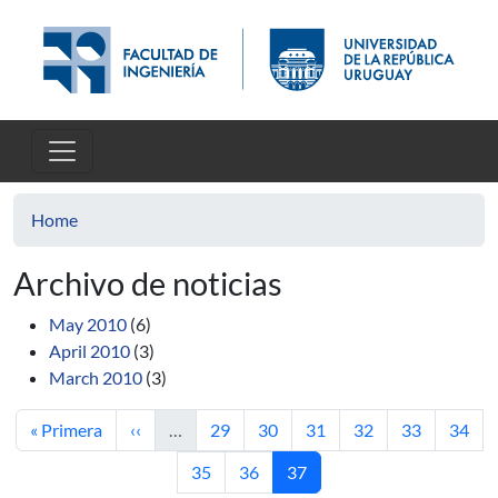
Skip to main content
Home
Archivo de noticias
May 2010
(6)
April 2010
(3)
March 2010
(3)
First page
Previous page
Page
Page
Page
Page
Page
Page
« Primera
‹‹
…
29
30
31
32
33
34
Page
Page
Current page
35
36
37