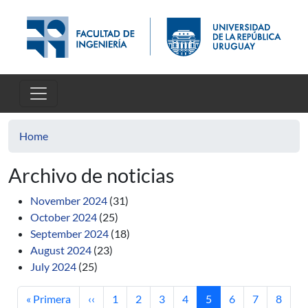
Skip to main content
Home
Archivo de noticias
November 2024
(31)
October 2024
(25)
September 2024
(18)
August 2024
(23)
July 2024
(25)
First page
Previous page
Page
Page
Page
Page
Current page
Page
Page
Page
« Primera
‹‹
1
2
3
4
5
6
7
8