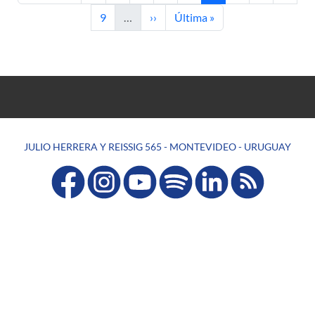
Page
Next page
Last page
9
…
››
Última »
JULIO HERRERA Y REISSIG 565 - MONTEVIDEO - URUGUAY