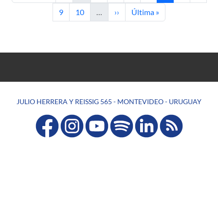
Page
Page
Next page
Last page
9
10
…
››
Última »
JULIO HERRERA Y REISSIG 565 - MONTEVIDEO - URUGUAY