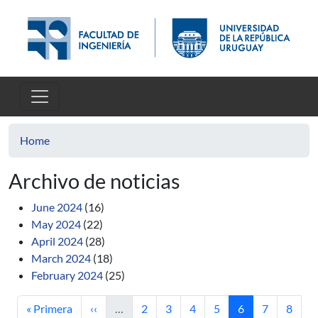
Skip to main content
Home
Archivo de noticias
June 2024
(16)
May 2024
(22)
April 2024
(28)
March 2024
(18)
February 2024
(25)
First page
Previous page
Page
Page
Page
Page
Current page
Page
Page
« Primera
‹‹
…
2
3
4
5
6
7
8