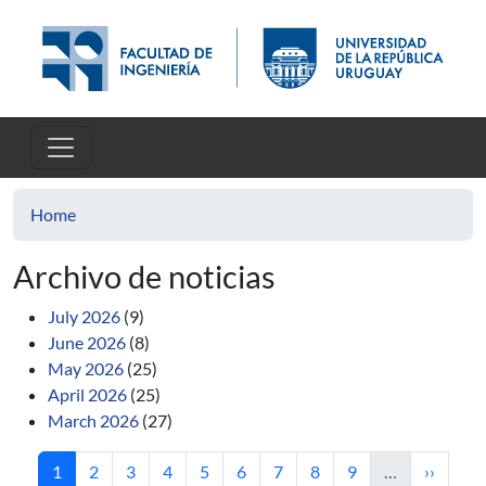
Skip to main content
Home
Archivo de noticias
July 2026
(9)
June 2026
(8)
May 2026
(25)
April 2026
(25)
March 2026
(27)
Current page
Page
Page
Page
Page
Page
Page
Page
Page
Next pa
1
2
3
4
5
6
7
8
9
…
››