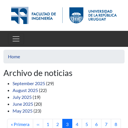
Skip to main content
Home
Archivo de noticias
September 2025
(29)
August 2025
(22)
July 2025
(19)
June 2025
(20)
May 2025
(23)
First page
Previous page
Page
Page
Current page
Page
Page
Page
Page
Page
« Primera
‹‹
1
2
3
4
5
6
7
8