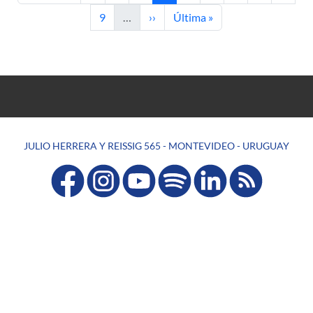
Page
Next page
Last page
9
…
››
Última »
JULIO HERRERA Y REISSIG 565 - MONTEVIDEO - URUGUAY