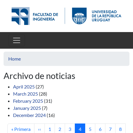
Skip to main content
Home
Archivo de noticias
April 2025
(27)
March 2025
(28)
February 2025
(31)
January 2025
(7)
December 2024
(16)
First page
Previous page
Page
Page
Page
Current page
Page
Page
Page
Page
« Primera
‹‹
1
2
3
4
5
6
7
8