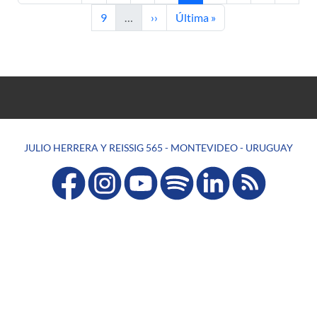
Page
Next page
Last page
9
…
››
Última »
JULIO HERRERA Y REISSIG 565 - MONTEVIDEO - URUGUAY