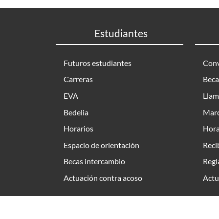
Estudiantes
Futuros estudiantes
Conv
Carreras
Beca
EVA
Llam
Bedelia
Marc
Horarios
Hora
Espacio de orientación
Reci
Becas intercambio
Regl
Actuación contra acoso
Actu