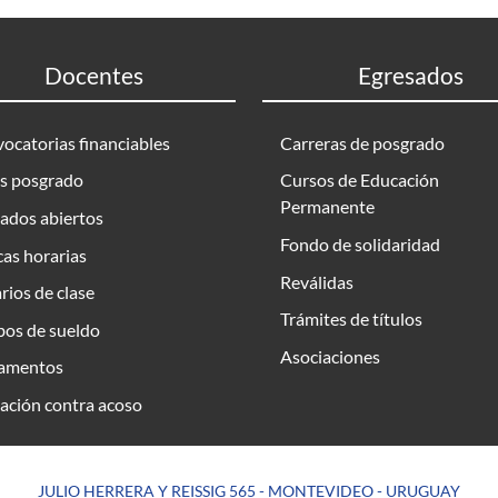
Docentes
Egresados
ocatorias financiables
Carreras de posgrado
s posgrado
Cursos de Educación
Permanente
ados abiertos
Fondo de solidaridad
as horarias
Reválidas
rios de clase
Trámites de títulos
bos de sueldo
Asociaciones
amentos
ación contra acoso
JULIO HERRERA Y REISSIG 565 - MONTEVIDEO - URUGUAY