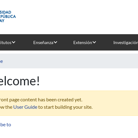
titutos
Enseñanza
Extensión
Investigació
e
lcome!
ront page content has been created yet.
ow the
User Guide
to start building your site.
ibe to