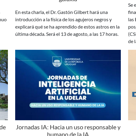
inuo
introducción a la física de los agujeros negros y
las
explicará qué se ha aprendido de estos astros en la
pos
última década. Será el 13 de agosto, a las 17 horas.
(CS
de 
 de
Jornadas IA: Hacia un uso responsable y
humano de la IA
 de
En agosto y setiembre se desarrollarán las
Los