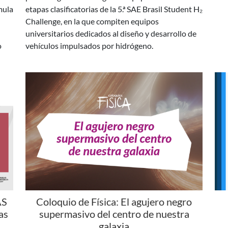
universitarios dedicados al diseño y desarrollo de
o
vehículos impulsados por hidrógeno.
AS
Coloquio de Física: El agujero negro
as
supermasivo del centro de nuestra
galaxia
Se 
á
En esta charla, el Dr. Gastón Gilbert hará una
fin