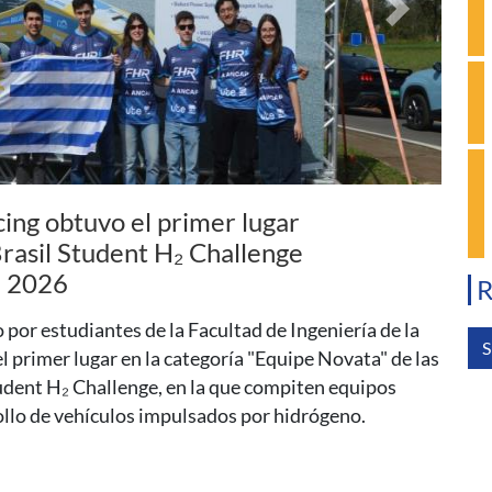
Siguiente
sica: El agujero negro
entro de nuestra galaxia
R
a introducción a la física de los agujeros negros y
s en la última década. Será el 13 de agosto, a las 17
S