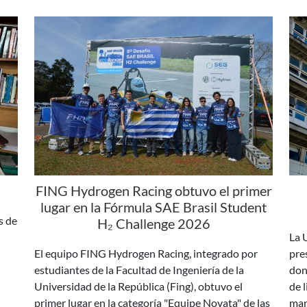
FING Hydrogen Racing obtuvo el primer
lugar en la Fórmula SAE Brasil Student
s de
H₂ Challenge 2026
La 
El equipo FING Hydrogen Racing, integrado por
pre
estudiantes de la Facultad de Ingeniería de la
don
Universidad de la República (Fing), obtuvo el
de 
primer lugar en la categoría "Equipe Novata" de las
man
mula
etapas clasificatorias de la 5.ª SAE Brasil Student H₂
Challenge, en la que compiten equipos