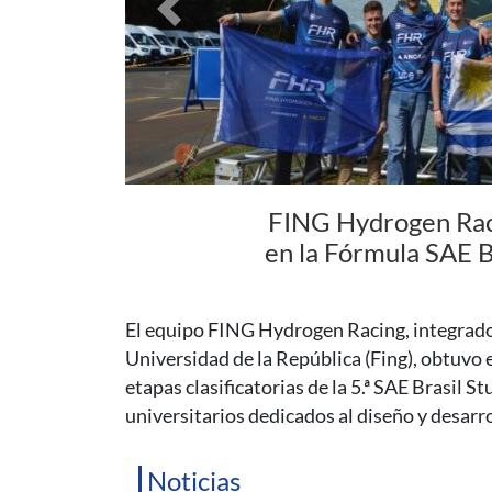
Previous
Coloquio de Fí
supermasivo del c
En esta charla, el Dr. Gastón Gilbert hará un
explicará qué se ha aprendido de estos astro
horas.
Noticias