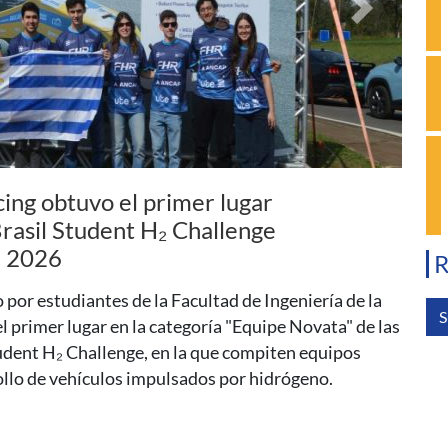
Siguiente
sica: El agujero negro
entro de nuestra galaxia
R
a introducción a la física de los agujeros negros y
s en la última década. Será el 13 de agosto, a las 17
S