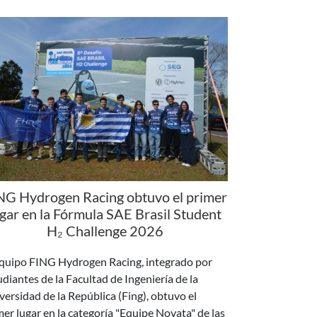
NG Hydrogen Racing obtuvo el primer
ugar en la Fórmula SAE Brasil Student
H₂ Challenge 2026
equipo FING Hydrogen Racing, integrado por
udiantes de la Facultad de Ingeniería de la
versidad de la República (Fing), obtuvo el
mer lugar en la categoría "Equipe Novata" de las
as clasificatorias de la 5.ª SAE Brasil Student H₂
llenge, en la que compiten equipos