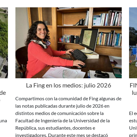
La Fing en los medios: julio 2026
FI
 de
l
Compartimos con la comunidad de Fing algunas de
e
las notas publicadas durante julio de 2026 en
distintos medios de comunicación sobre la
El 
 una
Facultad de Ingeniería de la Universidad de la
est
República, sus estudiantes, docentes e
Uni
investigadores. Durante este mes se destacó
pri
as
especialmente la repercusión del proyecto Fórmula
etap
SAE H2 Uruguay y el nombramiento de Paola
Cha