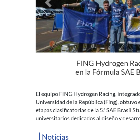
Previous
Coloquio de Fí
supermasivo del c
En esta charla, el Dr. Gastón Gilbert hará un
explicará qué se ha aprendido de estos astro
horas.
Noticias