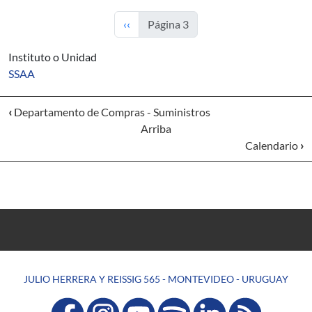
Página anterior
‹‹
Página 3
Instituto o Unidad
SSAA
‹
Departamento de Compras - Suministros
Arriba
Calendario
›
JULIO HERRERA Y REISSIG 565 - MONTEVIDEO - URUGUAY