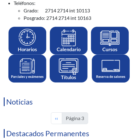
Teléfonos:
Grado: 2714 2714 int 10113
Posgrado: 2714 2714 int 10163
Noticias
Página anterior
‹‹
Página 3
Destacados Permanentes