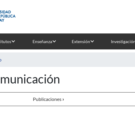
titutos
Enseñanza
Extensión
Investigació
o
municación
Publicaciones
›