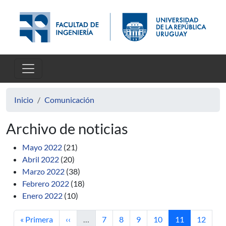
Pasar al contenido principal
Inicio
Comunicación
Archivo de noticias
Mayo 2022
(21)
Abril 2022
(20)
Marzo 2022
(38)
Febrero 2022
(18)
Enero 2022
(10)
Primera página
Página anterior
Página
Página
Página
Página
Página actual
Página
« Primera
‹‹
…
7
8
9
10
11
12