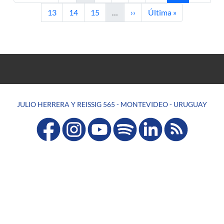
Página
Página
Página
Siguiente página
Última página
13
14
15
…
››
Última »
JULIO HERRERA Y REISSIG 565 - MONTEVIDEO - URUGUAY