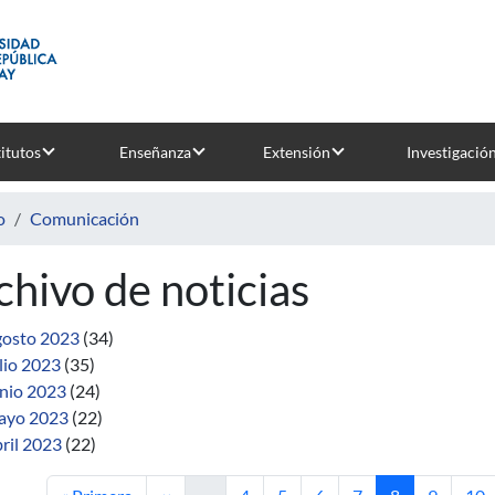
titutos
Enseñanza
Extensión
Investigació
o
Comunicación
chivo de noticias
osto 2023
(34)
lio 2023
(35)
nio 2023
(24)
ayo 2023
(22)
ril 2023
(22)
Primera página
Página anterior
Página
Página
Página
Página
Página actual
Página
Pág