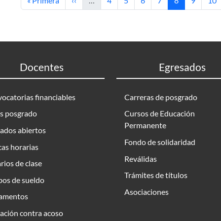
« Primera
‹‹
…
4
5
6
7
8
9
10
Docentes
Egresados
ocatorias financiables
Carreras de posgrado
s posgrado
Cursos de Educación
Permanente
ados abiertos
Fondo de solidaridad
as horarias
Reválidas
rios de clase
Trámites de títulos
bos de sueldo
Asociaciones
amentos
ación contra acoso