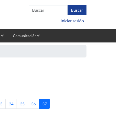
Iniciar sesión
n
Comunicación
ágina
Página
Página
Página
Página actual
3
34
35
36
37