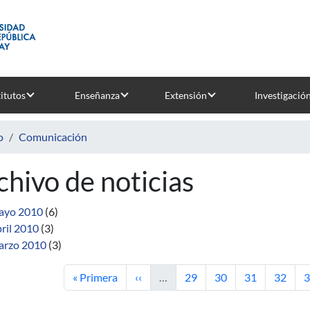
titutos
Enseñanza
Extensión
Investigació
o
Comunicación
chivo de noticias
ayo 2010
(6)
ril 2010
(3)
rzo 2010
(3)
Primera página
Página anterior
Página
Página
Página
Página
P
« Primera
‹‹
…
29
30
31
32
3