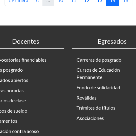
« Primera
‹‹
…
10
11
12
13
14
15
Docentes
Egresados
ocatorias financiables
Carreras de posgrado
s posgrado
Cursos de Educación
Permanente
ados abiertos
Fondo de solidaridad
as horarias
Reválidas
rios de clase
Trámites de títulos
bos de sueldo
Asociaciones
amentos
ación contra acoso