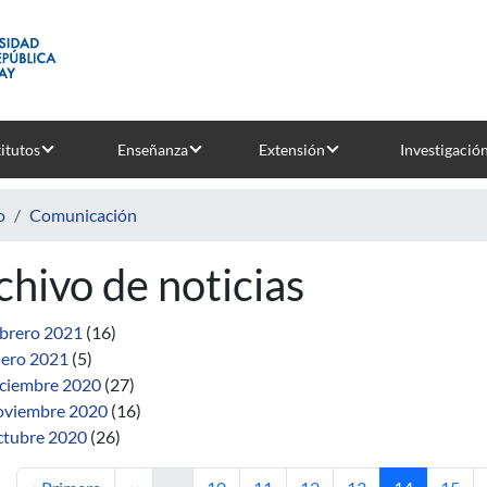
titutos
Enseñanza
Extensión
Investigació
o
Comunicación
chivo de noticias
brero 2021
(16)
ero 2021
(5)
ciembre 2020
(27)
viembre 2020
(16)
tubre 2020
(26)
Primera página
Página anterior
Página
Página
Página
Página
Página actua
Págin