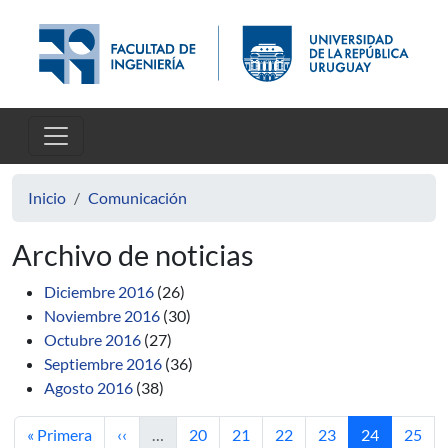
Pasar al contenido principal
Inicio
Comunicación
Archivo de noticias
Diciembre 2016
(26)
Noviembre 2016
(30)
Octubre 2016
(27)
Septiembre 2016
(36)
Agosto 2016
(38)
Primera página
Página anterior
Página
Página
Página
Página
Página actua
Págin
« Primera
‹‹
…
20
21
22
23
24
25