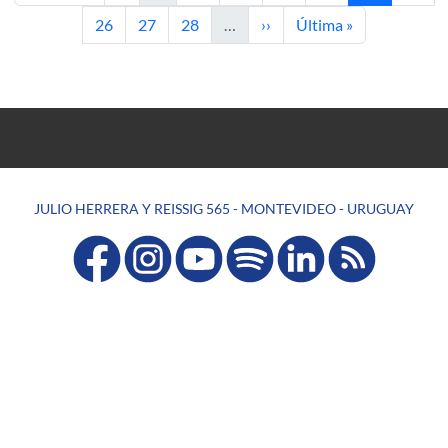
Página
Página
Página
Siguiente página
Última página
26
27
28
…
››
Última »
JULIO HERRERA Y REISSIG 565 - MONTEVIDEO - URUGUAY