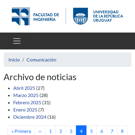
Pasar al contenido principal
Inicio
Comunicación
Archivo de noticias
Abril 2025
(27)
Marzo 2025
(28)
Febrero 2025
(31)
Enero 2025
(7)
Diciembre 2024
(16)
Primera página
Página anterior
Página
Página
Página
Página actual
Página
Página
Página
Página
« Primera
‹‹
1
2
3
4
5
6
7
8