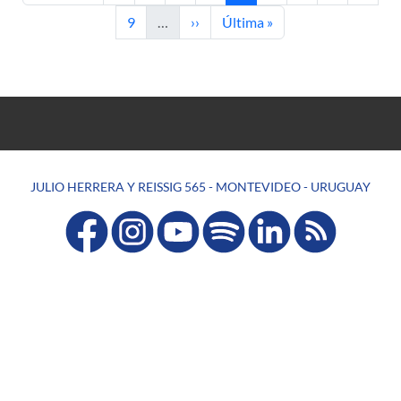
Página
Siguiente página
Última página
9
…
››
Última »
JULIO HERRERA Y REISSIG 565 - MONTEVIDEO - URUGUAY