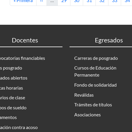
« Primera
‹‹
…
29
30
31
32
33
34
Docentes
Egresados
ocatorias financiables
Carreras de posgrado
s posgrado
Cursos de Educación
Permanente
ados abiertos
Fondo de solidaridad
as horarias
Reválidas
rios de clase
Trámites de títulos
bos de sueldo
Asociaciones
amentos
ación contra acoso