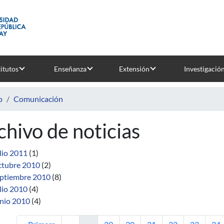
titutos
Enseñanza
Extensión
Investigació
o
Comunicación
chivo de noticias
lio 2011
(1)
tubre 2010
(2)
ptiembre 2010
(8)
lio 2010
(4)
nio 2010
(4)
Primera página
Página anterior
Página
Página
Página
Página
Página
Pág